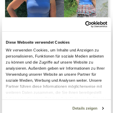
Tina
Ernährung
20. Juli 2018
1
Diese Webseite verwendet Cookies
Wir verwenden Cookies, um Inhalte und Anzeigen zu
Mein Leben mit
personalisieren, Funktionen für soziale Medien anbieten
Lip-/Lymphödem und der
zu können und die Zugriffe auf unsere Website zu
Essstörung “Binge-Eating-
analysieren. Außerdem geben wir Informationen zu Ihrer
Disorder”
Verwendung unserer Website an unsere Partner für
soziale Medien, Werbung und Analysen weiter. Unsere
Partner führen diese Informationen möglicherweise mit
Weiterlesen
weiteren Daten zusammen, die Sie ihnen bereitgestellt
haben oder die sie im Rahmen Ihrer Nutzung der Dienste
gesammelt haben. Sie geben Einwilligung zu unseren
Details zeigen
Cookies, wenn Sie unsere Webseite weiterhin nutzen.