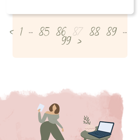
<
1
…
85
86
87
88
89
…
99
>