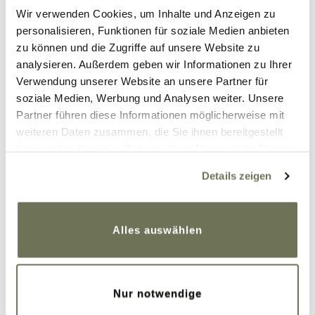
Wir verwenden Cookies, um Inhalte und Anzeigen zu
personalisieren, Funktionen für soziale Medien anbieten
zu können und die Zugriffe auf unsere Website zu
analysieren. Außerdem geben wir Informationen zu Ihrer
Verwendung unserer Website an unsere Partner für
soziale Medien, Werbung und Analysen weiter. Unsere
Partner führen diese Informationen möglicherweise mit
weiteren Daten zusammen, die Sie ihnen bereitgestellt
haben oder die sie im Rahmen Ihrer Nutzung der Dienste
gesammelt haben. Sie geben Einwilligung zu unseren
Details zeigen
Cookies, wenn Sie unsere Webseite weiterhin nutzen.
Weitere Informationen finden Sie in unserer
Datenschutzerklärung
und
Impressum
.
Alles auswählen
Wichtige Adressen - hier kannst
Du Dich informieren
Wir haben für Dich einige Kontakte
Nur notwendige
zusammengestellt. Die folgenden Vereine und