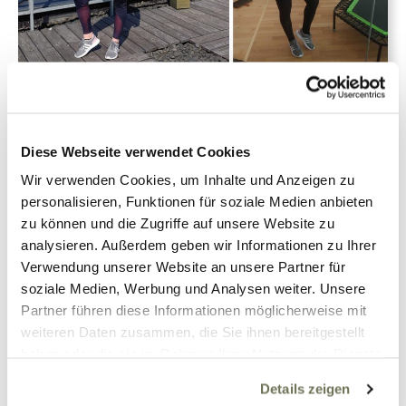
Stefanie
Sport
7. August 2018
1
Diese Webseite verwendet Cookies
Wir verwenden Cookies, um Inhalte und Anzeigen zu
Jumping Fitness Instructor
personalisieren, Funktionen für soziale Medien anbieten
mit Lipödem
zu können und die Zugriffe auf unsere Website zu
analysieren. Außerdem geben wir Informationen zu Ihrer
Verwendung unserer Website an unsere Partner für
soziale Medien, Werbung und Analysen weiter. Unsere
Partner führen diese Informationen möglicherweise mit
Weiterlesen
weiteren Daten zusammen, die Sie ihnen bereitgestellt
haben oder die sie im Rahmen Ihrer Nutzung der Dienste
gesammelt haben. Sie geben Einwilligung zu unseren
Details zeigen
Cookies, wenn Sie unsere Webseite weiterhin nutzen.