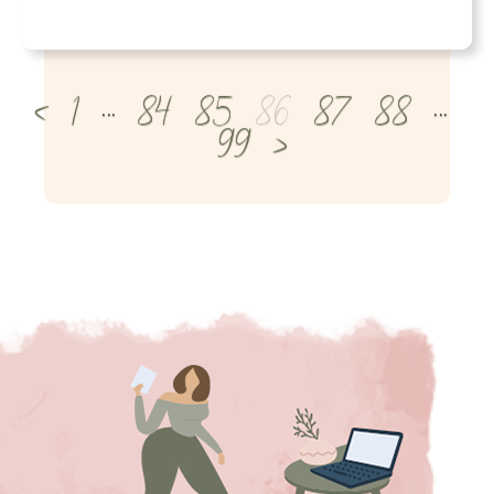
<
1
…
84
85
86
87
88
…
99
>