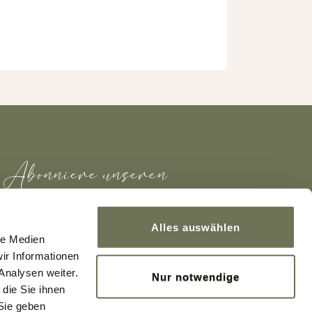
Abonniere unseren
Newsletter
Alles auswählen
le Medien
ir Informationen
Analysen weiter.
Nur notwendige
Ich willige hiermit ein, dass meine personenbezogenen
die Sie ihnen
Daten für die o. g. Zwecke verarbeitet werden. Meine
Sie geben
Einwilligung erfolgt freiwillig. Ich kann jederzeit formlos