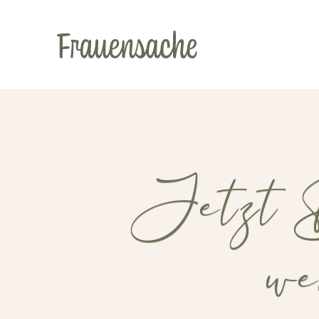
Jetzt 
w