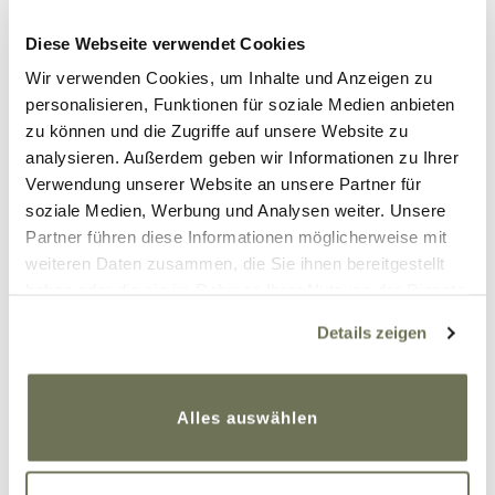
echt den Tag retten. Ich wähle dann ganz bewusst
Diese Webseite verwendet Cookies
eine meiner bunten Farben und diese hellen mir
den Tag dann auf!
Wir verwenden Cookies, um Inhalte und Anzeigen zu
personalisieren, Funktionen für soziale Medien anbieten
Als ich die „powerful pink“ Strumpfhose von Juzo
zu können und die Zugriffe auf unsere Website zu
bekommen habe, war ich ganz aufgeregt und
analysieren. Außerdem geben wir Informationen zu Ihrer
habe sofort nach passenden Styles gesucht. Mein
Verwendung unserer Website an unsere Partner für
Papa konnte meine Freude nicht so verstehen. Er
soziale Medien, Werbung und Analysen weiter. Unsere
meinte, dass es doch viel besser wäre, wenn ich
Partner führen diese Informationen möglicherweise mit
die Kompression nicht bräuchte. Aber ja, lieber
weiteren Daten zusammen, die Sie ihnen bereitgestellt
Papa, doch die muss nun mal sein und wenn der
haben oder die sie im Rahmen Ihrer Nutzung der Dienste
gesammelt haben. Sie geben Einwilligung zu unseren
Tag schon grau ist, warum ihn dann nicht mit ein
Details zeigen
Cookies, wenn Sie unsere Webseite weiterhin nutzen.
paar Farbtupfer aufhellen?
Weitere Informationen finden Sie in unserer
Datenschutzerklärung
und
Impressum
.
Alles auswählen