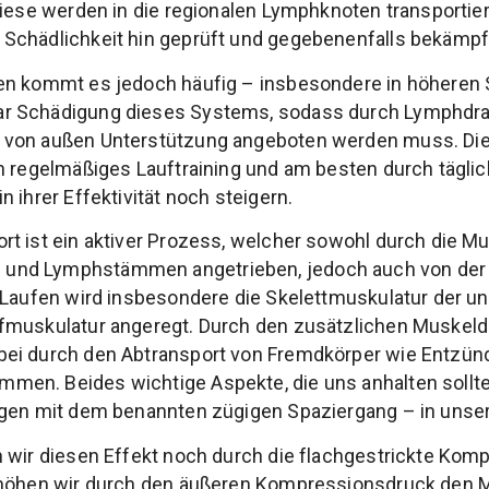
iese werden in die regionalen Lymphknoten transportie
Schädlichkeit hin geprüft und gegebenenfalls bekämpf
en kommt es jedoch häufig – insbesondere in höheren S
r Schädigung dieses Systems, sodass durch Lymphdra
 von außen Unterstützung angeboten werden muss. Di
h regelmäßiges Lauftraining und am besten durch täglic
 ihrer Effektivität noch steigern.
t ist ein aktiver Prozess, welcher sowohl durch die Mu
nd Lymphstämmen angetrieben, jedoch auch von der 
 Laufen wird insbesondere die Skelettmuskulatur der u
fmuskulatur angeregt. Durch den zusätzlichen Muskeldr
ei durch den Abtransport von Fremdkörper wie Entzün
en. Beides wichtige Aspekte, die uns anhalten sollte
ngen mit dem benannten zügigen Spaziergang – in unser
n wir diesen Effekt noch durch die flachgestrickte Ko
rhöhen wir durch den äußeren Kompressionsdruck den 