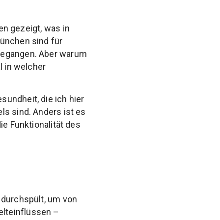
n gezeigt, was in
München sind für
 gegangen. Aber warum
l in welcher
undheit, die ich hier
ls sind. Anders ist es
ie Funktionalität des
 durchspült, um von
lteinflüssen –