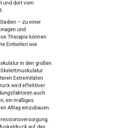
rt und dort vom
t.
tadien – zu einer
inagen und
ese Therapie können
he Einheiten wie
skulatur in den großen
Skelettmuskulatur
nteren Extremitäten
uck wird effektiver
dungsfaktoren auch
n, ein mäßiges
en Alltag einzubauen.
mpressionsversorgung.
Muskeldruck auf das