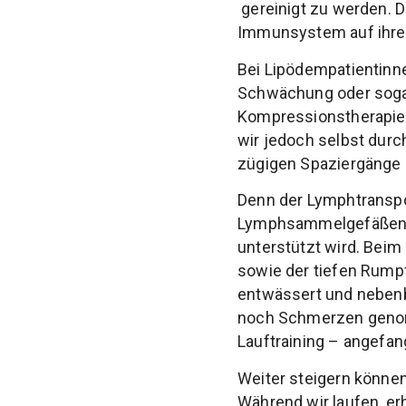
gereinigt zu werden. D
Immunsystem auf ihre 
Bei Lipödempatientinn
Schwächung oder soga
Kompressionstherapie
wir jedoch selbst durc
zügigen Spaziergänge in
Denn der Lymphtranspor
Lymphsammelgefäßen u
unterstützt wird. Beim
sowie der tiefen Rump
entwässert und nebenb
noch Schmerzen genomm
Lauftraining – angefa
Weiter steigern könne
Während wir laufen, e