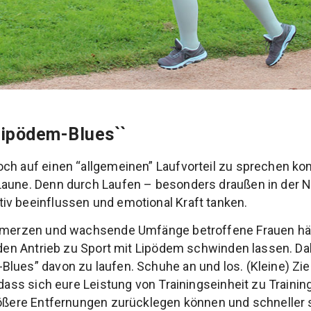
Lipödem-Blues``
och auf einen “allgemeinen” Laufvorteil zu sprechen 
Laune. Denn durch Laufen – besonders draußen in der N
iv beeinflussen und emotional Kraft tanken.
chmerzen und wachsende Umfänge betroffene Frauen häuf
eden Antrieb zu Sport mit Lipödem schwinden lassen. Dab
lues” davon zu laufen. Schuhe an und los. (Kleine) Zie
 dass sich eure Leistung von Trainingseinheit zu Trainin
rößere Entfernungen zurücklegen können und schneller 