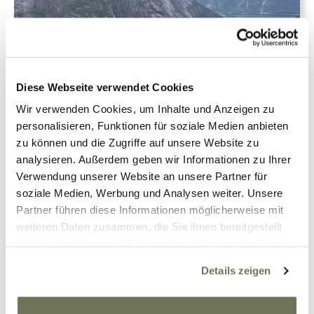
Diese Webseite verwendet Cookies
Wir verwenden Cookies, um Inhalte und Anzeigen zu
personalisieren, Funktionen für soziale Medien anbieten
zu können und die Zugriffe auf unsere Website zu
Martine
Reisen
14. September 2023
0
analysieren. Außerdem geben wir Informationen zu Ihrer
Verwendung unserer Website an unsere Partner für
soziale Medien, Werbung und Analysen weiter. Unsere
Strandurlaub mit
Partner führen diese Informationen möglicherweise mit
Kompressionskleidung?
weiteren Daten zusammen, die Sie ihnen bereitgestellt
haben oder die sie im Rahmen Ihrer Nutzung der Dienste
gesammelt haben. Sie geben Einwilligung zu unseren
Details zeigen
Cookies, wenn Sie unsere Webseite weiterhin nutzen.
Weitere Informationen finden Sie in unserer
Weiterlesen
Datenschutzerklärung
und
Impressum
.