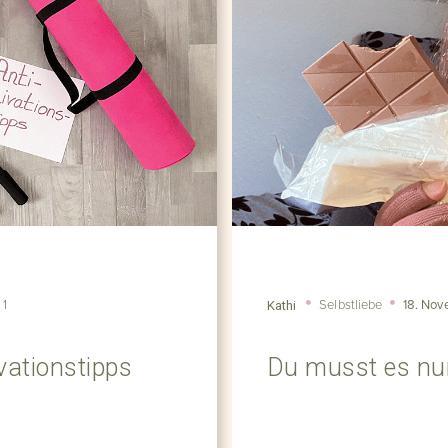
1
Selbstliebe
18. Nov
Kathi
vationstipps
Du musst es nur