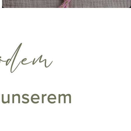
ödem
f unserem