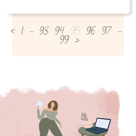
<
1
…
93
94
95
96
97
…
99
>