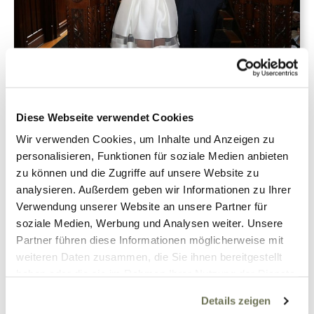
Marlene
Mode
16. November 2017
1
Diese Webseite verwendet Cookies
Wir verwenden Cookies, um Inhalte und Anzeigen zu
Hochzeit: Mein großer Tag
personalisieren, Funktionen für soziale Medien anbieten
ohne Sorgen
zu können und die Zugriffe auf unsere Website zu
analysieren. Außerdem geben wir Informationen zu Ihrer
Verwendung unserer Website an unsere Partner für
soziale Medien, Werbung und Analysen weiter. Unsere
Partner führen diese Informationen möglicherweise mit
Weiterlesen
weiteren Daten zusammen, die Sie ihnen bereitgestellt
haben oder die sie im Rahmen Ihrer Nutzung der Dienste
gesammelt haben. Sie geben Einwilligung zu unseren
Details zeigen
Cookies, wenn Sie unsere Webseite weiterhin nutzen.