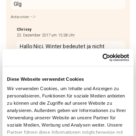
Glg
Antworten
Chrissy
22. Dezember 2017 um 15:28 Uhr
Hallo Nici. Winter bedeutet ja nicht
durchgehend bitterkalte Tage und ich
ziehe ungern Hosen an.
Antworten
Diese Webseite verwendet Cookies
Wir verwenden Cookies, um Inhalte und Anzeigen zu
Pauline
personalisieren, Funktionen für soziale Medien anbieten
22. Dezember 2017 um 12:45 Uhr
zu können und die Zugriffe auf unsere Website zu
Hi Chrissy,
analysieren. Außerdem geben wir Informationen zu Ihrer
Verwendung unserer Website an unsere Partner für
Ich hab dich in Bayreuth beim Lymphtag
soziale Medien, Werbung und Analysen weiter. Unsere
kurz kennen gelernt und ich muss sagen
Partner führen diese Informationen möglicherweise mit
ich bin von deinem Selbstbewusstsein