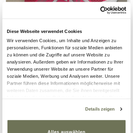
Diese Webseite verwendet Cookies
Wir verwenden Cookies, um Inhalte und Anzeigen zu
personalisieren, Funktionen für soziale Medien anbieten
zu können und die Zugriffe auf unsere Website zu
Petra
Sport
4. März 2021
0
analysieren. Außerdem geben wir Informationen zu Ihrer
Verwendung unserer Website an unsere Partner für
Lipödem und die Auswahl der
soziale Medien, Werbung und Analysen weiter. Unsere
Sportschuhe mit
Partner führen diese Informationen möglicherweise mit
Kompression
weiteren Daten zusammen, die Sie ihnen bereitgestellt
haben oder die sie im Rahmen Ihrer Nutzung der Dienste
gesammelt haben. Sie geben Einwilligung zu unseren
Details zeigen
Cookies, wenn Sie unsere Webseite weiterhin nutzen.
Weiterlesen
Weitere Informationen finden Sie in unserer
Datenschutzerklärung
und
Impressum
.
Alles auswählen