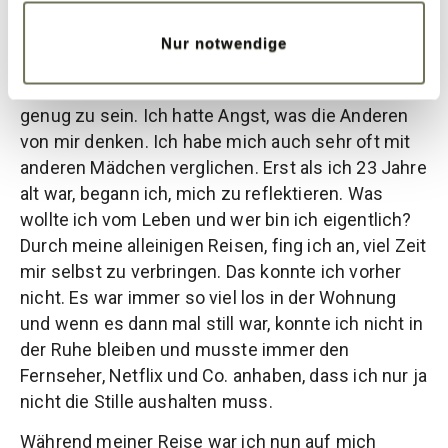
gemobbt, das hat mich sehr mitgenommen. Und
ja, es hat mein Selbstbewusstsein zerstört. Auch
Nur notwendige
meine Selbstliebe war nicht so groß, wie ich es
wollte. Immer hatte ich das Gefühl, nicht gut
genug zu sein. Ich hatte Angst, was die Anderen
von mir denken. Ich habe mich auch sehr oft mit
anderen Mädchen verglichen. Erst als ich 23 Jahre
alt war, begann ich, mich zu reflektieren. Was
wollte ich vom Leben und wer bin ich eigentlich?
Durch meine alleinigen Reisen, fing ich an, viel Zeit
mir selbst zu verbringen. Das konnte ich vorher
nicht. Es war immer so viel los in der Wohnung
und wenn es dann mal still war, konnte ich nicht in
der Ruhe bleiben und musste immer den
Fernseher, Netflix und Co. anhaben, dass ich nur ja
nicht die Stille aushalten muss.
Während meiner Reise war ich nun auf mich