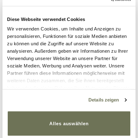
Diese Webseite verwendet Cookies
Wir verwenden Cookies, um Inhalte und Anzeigen zu
personalisieren, Funktionen für soziale Medien anbieten
zu können und die Zugriffe auf unsere Website zu
analysieren. Außerdem geben wir Informationen zu Ihrer
Verwendung unserer Website an unsere Partner für
soziale Medien, Werbung und Analysen weiter. Unsere
Partner führen diese Informationen möglicherweise mit
weiteren Daten zusammen, die Sie ihnen bereitgestellt
haben oder die sie im Rahmen Ihrer Nutzung der Dienste
gesammelt haben. Sie geben Einwilligung zu unseren
Details zeigen
Cookies, wenn Sie unsere Webseite weiterhin nutzen.
Das mit der Selbstliebe ist auch so eine Sache.
Weitere Informationen finden Sie in unserer
Ich finde, dass ist auch ein sehr wichtiges Thema
Datenschutzerklärung
und
Impressum
.
Alles auswählen
bei uns Frauen mit Lipödem. In meiner Jugend
wurde ich in der Mädchenschule manchmal