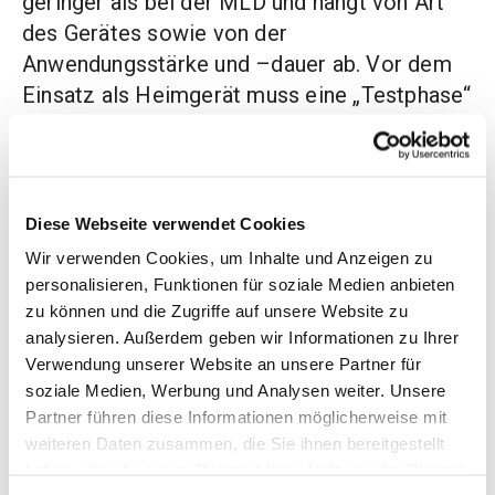
geringer als bei der MLD und hängt von Art
des Gerätes sowie von der
Anwendungsstärke und –dauer ab. Vor dem
Einsatz als Heimgerät muss eine „Testphase“
in Klinik oder Praxis unter ärztlicher Aufsicht
durchgeführt werden und der
Behandlungsverlauf muss ärztlich kontrolliert
werden. Die AIK-Geräte sind als Hilfsmittel
Diese Webseite verwendet Cookies
zur Kompressionstherapie im
Wir verwenden Cookies, um Inhalte und Anzeigen zu
Hilfsmittelverzeichnis gelistet.
personalisieren, Funktionen für soziale Medien anbieten
Erfahrungsgemäß sind die Krankenkassen mit
zu können und die Zugriffe auf unsere Website zu
analysieren. Außerdem geben wir Informationen zu Ihrer
der Kostenerstattung aber sehr
Verwendung unserer Website an unsere Partner für
zurückhaltend.
soziale Medien, Werbung und Analysen weiter. Unsere
Partner führen diese Informationen möglicherweise mit
weiteren Daten zusammen, die Sie ihnen bereitgestellt
Q&A teilen
haben oder die sie im Rahmen Ihrer Nutzung der Dienste