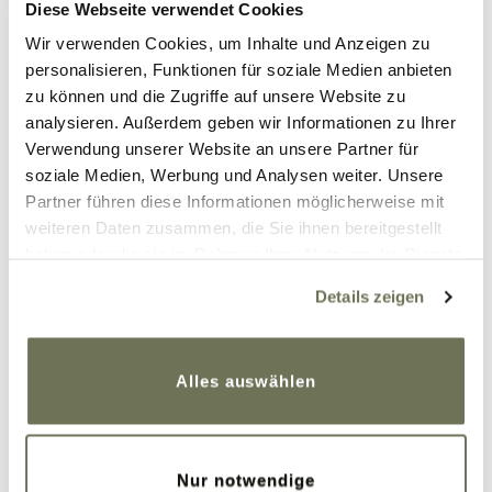
hast Recht. Kopf hoch und weiter gehts.
Diese Webseite verwendet Cookies
Wir verwenden Cookies, um Inhalte und Anzeigen zu
Antworten
personalisieren, Funktionen für soziale Medien anbieten
zu können und die Zugriffe auf unsere Website zu
analysieren. Außerdem geben wir Informationen zu Ihrer
Nelly
15. Januar 2019 um 8:23 Uhr
Verwendung unserer Website an unsere Partner für
soziale Medien, Werbung und Analysen weiter. Unsere
Sehr schöner Bericht! Ich liebe es auch im
Partner führen diese Informationen möglicherweise mit
Hotel Strümpfe zu waschen…Noch lustiger
weiteren Daten zusammen, die Sie ihnen bereitgestellt
ist das waschen und aufhängen an Bord
haben oder die sie im Rahmen Ihrer Nutzung der Dienste
eines Kreuzfahrtschiffes! Da pass ich ja
gesammelt haben. Sie geben Einwilligung zu unseren
kaum in die Toilettenkabine….
Details zeigen
Cookies, wenn Sie unsere Webseite weiterhin nutzen.
Weitere Informationen finden Sie in unserer
Antworten
Datenschutzerklärung
und
Impressum
.
Alles auswählen
Susi
15. Januar 2019 um 8:47 Uhr
Das Foto mit den Strumpfis ist auf der
AIDA entstanden
… wobei man da ja
Nur notwendige