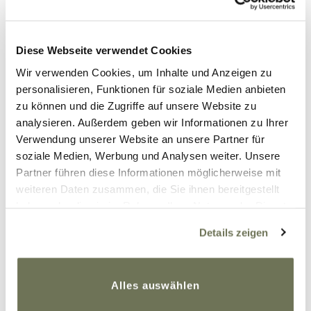
Diese Webseite verwendet Cookies
Wir verwenden Cookies, um Inhalte und Anzeigen zu
personalisieren, Funktionen für soziale Medien anbieten
zu können und die Zugriffe auf unsere Website zu
analysieren. Außerdem geben wir Informationen zu Ihrer
Verwendung unserer Website an unsere Partner für
soziale Medien, Werbung und Analysen weiter. Unsere
Partner führen diese Informationen möglicherweise mit
Mein Weg zu mir
weiteren Daten zusammen, die Sie ihnen bereitgestellt
haben oder die sie im Rahmen Ihrer Nutzung der Dienste
Ich habe mich für den operativen Weg
gesammelt haben. Sie geben Einwilligung zu unseren
entschieden und seitdem hat sich mein Leben
Details zeigen
Cookies, wenn Sie unsere Webseite weiterhin nutzen.
schon so sehr verbessert. Ich bin dankbar um
Weitere Informationen finden Sie in unserer
jede positive Veränderung und beginne langsam
Datenschutzerklärung
und
Impressum
.
wieder mich selbst zu lieben. Es liegt sicher noch
Alles auswählen
ein langer und schwerer Weg vor mir aber viele