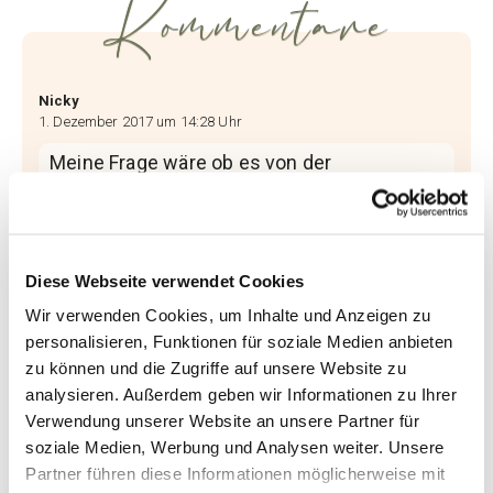
Kommentare
Nicky
1. Dezember 2017 um 14:28 Uhr
Meine Frage wäre ob es von der
Krankenkasse übernommen wird ? Ich gehe
oft schwimmen weil es mir so gut tut. Doch
auf Dauer auch sehr kostspielig
Diese Webseite verwendet Cookies
Antworten
Wir verwenden Cookies, um Inhalte und Anzeigen zu
personalisieren, Funktionen für soziale Medien anbieten
Christina_Rick
zu können und die Zugriffe auf unsere Website zu
1. Dezember 2017 um 14:39 Uhr
analysieren. Außerdem geben wir Informationen zu Ihrer
Verwendung unserer Website an unsere Partner für
Hallo Melanie, schöner Beitrag!
soziale Medien, Werbung und Analysen weiter. Unsere
Bei uns gibt’s bald eine Vakanz in der
Partner führen diese Informationen möglicherweise mit
Aquagymnastik. Ich versuche aber dann