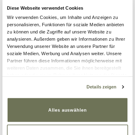
Diese Webseite verwendet Cookies
Wir verwenden Cookies, um Inhalte und Anzeigen zu
personalisieren, Funktionen für soziale Medien anbieten
P. S.: Meine liebsten Online
zu können und die Zugriffe auf unsere Website zu
analysieren. Außerdem geben wir Informationen zu Ihrer
Shoppingmöglichkeiten findet ihr unter:
Verwendung unserer Website an unsere Partner für
www.misslovett.com
soziale Medien, Werbung und Analysen weiter. Unsere
Partner führen diese Informationen möglicherweise mit
www.therockshop.de
weiteren Daten zusammen, die Sie ihnen bereitgestellt
haben oder die sie im Rahmen Ihrer Nutzung der Dienste
www.killerkirsche.de
gesammelt haben. Sie geben Einwilligung zu unseren
Details zeigen
www.luckylola.de
Cookies, wenn Sie unsere Webseite weiterhin nutzen.
Weitere Informationen finden Sie in unserer
Datenschutzerklärung
und
Impressum
.
Alles auswählen
12. Oktober 2017