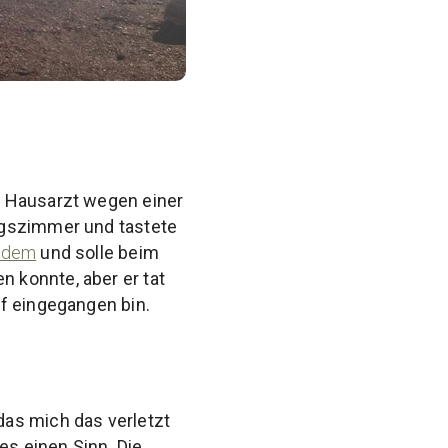
n Hausarzt wegen einer
ngszimmer und tastete
ödem
und solle beim
 konnte, aber er tat
f eingegangen bin.
das mich das verletzt
es einen Sinn. Die