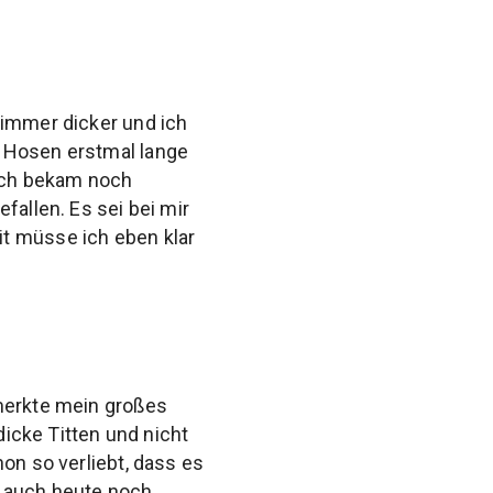
immer dicker und ich
e Hosen erstmal lange
 ich bekam noch
fallen. Es sei bei mir
t müsse ich eben klar
emerkte mein großes
dicke Titten und nicht
on so verliebt, dass es
nd auch heute noch