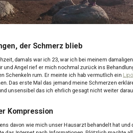
ngen, der Schmerz blieb
hzeit, damals war ich 23, war ich bei meinem damalige
ür und Angel rief er mich nochmal zurück ins Behandlu
n Schenkeln rum. Er meinte ich hab vermutlich ein
Lip
en. Das erste Mal das jemand meine Schmerzen erklären
d unsensibel das ich ehrlich gesagt nicht weiter darau
der Kompression
Jens davon wie mich unser Hausarzt behandelt hat und 
e das Internet nach Informationen. Plötzlich machte all