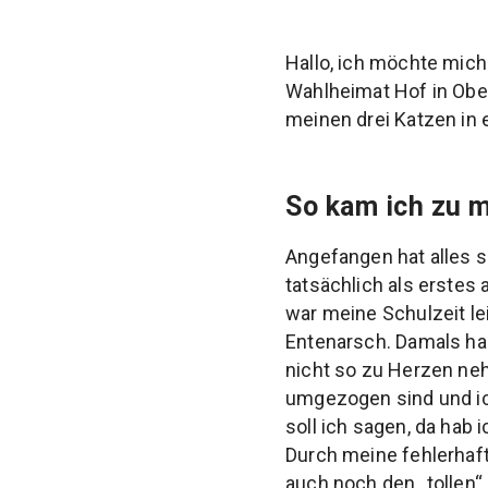
Hallo, ich möchte mich
Wahlheimat Hof in Ober
meinen drei Katzen in
So kam ich zu 
Angefangen hat alles 
tatsächlich als erstes
war meine Schulzeit lei
Entenarsch. Damals hab
nicht so zu Herzen neh
umgezogen sind und ic
soll ich sagen, da hab 
Durch meine fehlerhaf
auch noch den „tollen“