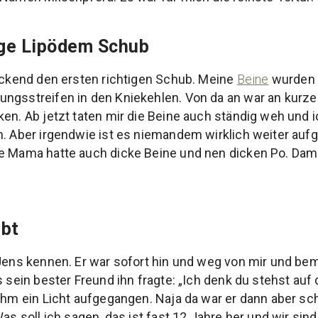
ige Lipödem Schub
lickend den ersten richtigen Schub. Meine
Beine
wurden 
ungsstreifen in den Kniekehlen. Von da an war an kurz
ken. Ab jetzt taten mir die Beine auch ständig weh und
. Aber irgendwie ist es niemandem wirklich weiter aufge
e Mama hatte auch dicke Beine und nen dicken Po. Dami
ebt
 Jens kennen. Er war sofort hin und weg von mir und b
s sein bester Freund ihn fragte: „Ich denk du stehst auf 
 ihm ein Licht aufgegangen. Naja da war er dann aber sch
Was soll ich sagen, das ist fast 12 Jahre her und wir si