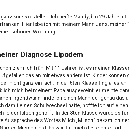
 ganz kurz vorstellen. Ich heiße Mandy, bin 29 Jahre al
franken. Hier lebe ich mit meinem Mann Jens, meiner T
 einer schönen Wohnung.
meiner Diagnose Lipödem
schon ziemlich früh. Mit 11 Jahren ist es meinen Klas
 aufgefallen das an mir etwas anders ist. Kinder können
der nicht ganz einfach. In der 6ten Klasse fing alles an
 ich mich bei meinem Papa ausgeweint, er meinte dann 
men, irgendwann finde ich einen Mann der genau das an
h damit einen Schulwechsel hatte, hoffte ich auf eine
ich leider falsch gehofft. In der 8ten Klasse wurde es f
te Aussprache des Wortes Milch „Milsch“ bekam ich ne
 Namen Milschpferd. Es war für mich die reinste Tortur.