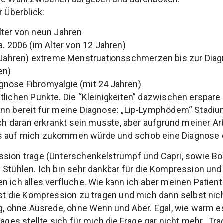
r Überblick:
lter von neun Jahren
a. 2006 (im Alter von 12 Jahren)
6 Jahren) extreme Menstruationsschmerzen bis zur Dia
en)
nose Fibromyalgie (mit 24 Jahren)
tlichen Punkte. Die “Kleinigkeiten” dazwischen erspare
ann bereit für meine Diagnose: „Lip-Lymphödem“ Stadiu
 ich daran erkrankt sein musste, aber aufgrund meiner Ar
 auf mich zukommen würde und schob eine Diagnose de
ssion trage (Unterschenkelstrumpf und Capri, sowie B
 Stühlen. Ich bin sehr dankbar für die Kompression und 
n ich alles verfluche. Wie kann ich aber meinen Patien
ist die Kompression zu tragen und mich dann selbst nic
ag, ohne Ausrede, ohne Wenn und Aber. Egal, wie warm es
Tages stellte sich für mich die Frage gar nicht mehr „Tra