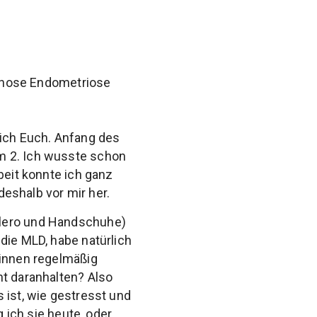
gnose Endometriose
 ich Euch. Anfang des
m 2. Ich wusste schon
beit konnte ich ganz
shalb vor mir her.
olero und Handschuhe)
die MLD, habe natürlich
tinnen regelmäßig
ht daranhalten? Also
 ist, wie gestresst und
g ich sie heute, oder