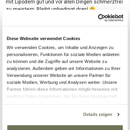
mit Lipödem gut und vor allen Dingen schmerzfrei
zu meistern. Bleibt unbedingt dran!
Eure Doris
(Naturheilpraktikerin)
Diese Webseite verwendet Cookies
Wir verwenden Cookies, um Inhalte und Anzeigen zu
personalisieren, Funktionen für soziale Medien anbieten
27. Oktober 2022
zu können und die Zugriffe auf unsere Website zu
analysieren. Außerdem geben wir Informationen zu Ihrer
Beitrag teilen
Verwendung unserer Website an unsere Partner für
soziale Medien, Werbung und Analysen weiter. Unsere
Partner führen diese Informationen möglicherweise mit
weiteren Daten zusammen, die Sie ihnen bereitgestellt
Kommentare
haben oder die sie im Rahmen Ihrer Nutzung der Dienste
gesammelt haben. Sie geben Einwilligung zu unseren
Details zeigen
Cookies, wenn Sie unsere Webseite weiterhin nutzen.
Weitere Informationen finden Sie in unserer
Tanja W.