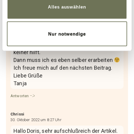
Datenschutzerklärung
und
Impressum
.
30. Oktober 2022 um 8:23 Uhr
Alles auswählen
Guten Morgen,
Lipödem in Verbindung mit Naturheilkunde
ist ein wirklich sehr interessantes Thema.
Nur notwendige
Aktuell lerne ich gerade für die Prüfung als
Ernährungsberaterin, weil mir irgendwie
keiner hilft.
Dann muss ich es eben selber erarbeiten
Ich freue mich auf den nächsten Beitrag.
Liebe Grüße
Tanja
Antworten
Chrissi
30. Oktober 2022 um 8:27 Uhr
Hallo Doris, sehr aufschlußreich der Artikel.