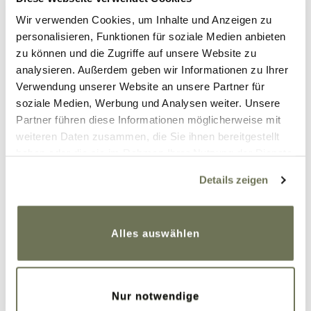
Wir verwenden Cookies, um Inhalte und Anzeigen zu
… kannst Du eine Nylonstrumpfhose darüber
personalisieren, Funktionen für soziale Medien anbieten
tragen. Ist Deine Versorgung zum Beispiel
zu können und die Zugriffe auf unsere Website zu
hautfarben, kannst Du abends zum Ausgehen
analysieren. Außerdem geben wir Informationen zu Ihrer
auch mal eine schwarze oder gemusterte
Verwendung unserer Website an unsere Partner für
Nylonstrumpfhose darüber ziehen und kannst
soziale Medien, Werbung und Analysen weiter. Unsere
dadurch Deine Versorgung so etwas
Partner führen diese Informationen möglicherweise mit
Deinem Outfit anpassen! Ich habe bei meiner
weiteren Daten zusammen, die Sie ihnen bereitgestellt
Hochzeit eine dünne Strumpfhose über meiner
haben oder die sie im Rahmen Ihrer Nutzung der Dienste
Versorgung getragen. Das ist definitiv ein
gesammelt haben. Sie geben Einwilligung zu unseren
Details zeigen
Cookies, wenn Sie unsere Webseite weiterhin nutzen.
Geheimtipp, der nicht geheim bleiben sollte!
Weitere Informationen finden Sie in unserer
Datenschutzerklärung
und
Impressum
.
Alles auswählen
Nur notwendige