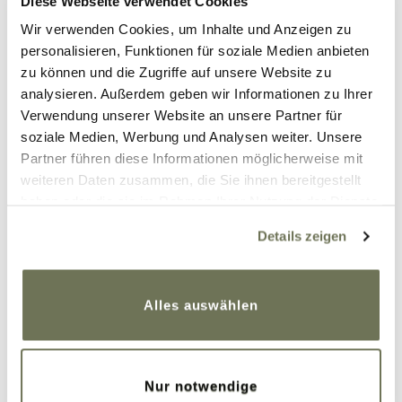
Diese Webseite verwendet Cookies
Wir verwenden Cookies, um Inhalte und Anzeigen zu
Kommentare
personalisieren, Funktionen für soziale Medien anbieten
zu können und die Zugriffe auf unsere Website zu
analysieren. Außerdem geben wir Informationen zu Ihrer
Verwendung unserer Website an unsere Partner für
Linda
soziale Medien, Werbung und Analysen weiter. Unsere
15. Februar 2018 um 12:17 Uhr
Partner führen diese Informationen möglicherweise mit
Britta, das ist immer wieder krass zu hören
weiteren Daten zusammen, die Sie ihnen bereitgestellt
haben oder die sie im Rahmen Ihrer Nutzung der Dienste
was für einen Leidensweg viele bis zur
gesammelt haben. Sie geben Einwilligung zu unseren
Diagnose hinter sich haben. Danke für Deine
Details zeigen
Cookies, wenn Sie unsere Webseite weiterhin nutzen.
Geschichte!
Weitere Informationen finden Sie in unserer
Datenschutzerklärung
und
Impressum
.
Antworten
Alles auswählen
Christina_Rick
16. Februar 2018 um 20:14 Uhr
Nur notwendige
Liebe Britta,