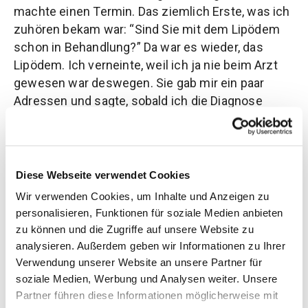
machte einen Termin. Das ziemlich Erste, was ich
zuhören bekam war: “Sind Sie mit dem Lipödem
schon in Behandlung?” Da war es wieder, das
Lipödem. Ich verneinte, weil ich ja nie beim Arzt
gewesen war deswegen. Sie gab mir ein paar
Adressen und sagte, sobald ich die Diagnose
habe, solle ich mich melden dann würden wir
weiterschauen.
Ich saß also beim Arzt und ja, dieser bestätigte
Diese Webseite verwendet Cookies
das Lipödem im Stadium 2 bis 3. In den Beinen,
Wir verwenden Cookies, um Inhalte und Anzeigen zu
Armen und Hüfte sowie Po.
personalisieren, Funktionen für soziale Medien anbieten
Mir fiel ein Stein vom Herzen, Bäche brachen ein.
zu können und die Zugriffe auf unsere Website zu
Ich war also nicht alleine schuld. Es gab einen
analysieren. Außerdem geben wir Informationen zu Ihrer
Grund für mein Aussehen.
Verwendung unserer Website an unsere Partner für
soziale Medien, Werbung und Analysen weiter. Unsere
Partner führen diese Informationen möglicherweise mit