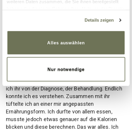
weiteren Daten zusammen, die Sie ihnen bereitgestellt
haben oder die sie im Rahmen Ihrer Nutzung der Dienste
gesammelt haben. Sie geben Einwilligung zu unseren
Details zeigen
Cookies, wenn Sie unsere Webseite weiterhin nutzen.
Weitere Informationen finden Sie in unserer
Datenschutzerklärung
und
Impressum
.
Alles auswählen
Nur notwendige
Zurück zu meiner Ernährungsberatung erzählte
ich ihr von der Diagnose, der Behandlung. Endlich
konnte ich es verstehen. Zusammen mit ihr
tüftelte ich an einer mir angepassten
Ernährungsform. Ich durfte von allem essen,
musste jedoch etwas genauer auf die Kalorien
blicken und diese berechnen. Das war alles. Ich