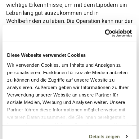
wichtige Erkenntnisse, um mit dem Lipödem ein
Leben lang gut auszukommen und in
Wohlbefinden zu leben. Die Operation kann nur der
Anfang eines neuen Weges sein, die Ernährung
aber ist unser tagtäglicher Begleiter. Ein wichtiges
Ziel ist es nach der Operation aus einem Kreislauf
aus Diäten zu entkommen bzw. gar nicht mehr
Diese Webseite verwendet Cookies
erst zu beginnen wie vor der Operation. Daher ist
Wir verwenden Cookies, um Inhalte und Anzeigen zu
es unverzichtbar, dass es mehr gibt als nur
personalisieren, Funktionen für soziale Medien anbieten
Erfahrungsberichte, sondern, dass wir
zu können und die Zugriffe auf unsere Website zu
wissenschaftliche Ergebnisse liefern auf deren
analysieren. Außerdem geben wir Informationen zu Ihrer
Grundlage diskutiert und Empfehlungen erarbeitet
Verwendung unserer Website an unsere Partner für
werden können.
soziale Medien, Werbung und Analysen weiter. Unsere
Partner führen diese Informationen möglicherweise mit
Seid gespannt auf Teil II des Artikels…
weiteren Daten zusammen, die Sie ihnen bereitgestellt
haben oder die sie im Rahmen Ihrer Nutzung der Dienste
Eure
gesammelt haben. Sie geben Einwilligung zu unseren
Dr. Anna-Theresa Bauer
Details zeigen