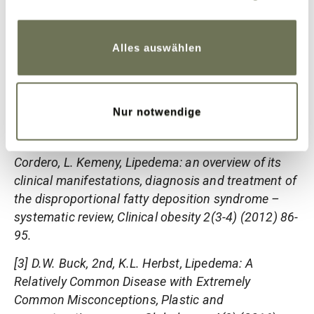
Cookies, wenn Sie unsere Webseite weiterhin nutzen.
Weitere Informationen finden Sie in unserer
Literaturangaben
Datenschutzerklärung
und
Impressum
.
Alles auswählen
[1] C.E. Fife, E.A. Maus, M.J. Carter, Lipedema: a
frequently misdiagnosed and misunderstood fatty
deposition syndrome, Advances in skin & wound
Nur notwendige
care 23(2) (2010) 81-92; quiz 93-4.
[2] I. Forner-Cordero, G. Szolnoky, A. Forner-
Cordero, L. Kemeny, Lipedema: an overview of its
clinical manifestations, diagnosis and treatment of
the disproportional fatty deposition syndrome –
systematic review, Clinical obesity 2(3-4) (2012) 86-
95.
[3] D.W. Buck, 2nd, K.L. Herbst, Lipedema: A
Relatively Common Disease with Extremely
Common Misconceptions, Plastic and