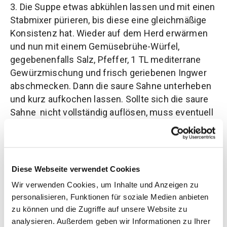
3. Die Suppe etwas abkühlen lassen und mit einen
Stabmixer pürieren, bis diese eine gleichmäßige
Konsistenz hat. Wieder auf dem Herd erwärmen
und nun mit einem Gemüsebrühe-Würfel,
gegebenenfalls Salz, Pfeffer, 1 TL mediterrane
Gewürzmischung und frisch geriebenen Ingwer
abschmecken. Dann die saure Sahne unterheben
und kurz aufkochen lassen. Sollte sich die saure
Sahne nicht vollständig auflösen, muss eventuell
nochmal kurz mit den Stabmixer püriert werden.
4. Die Suppe auf tiefen Tellern anrichten, mit fein
geschnittener Petersilie garnieren, servieren und
Diese Webseite verwendet Cookies
genießen.
Wir verwenden Cookies, um Inhalte und Anzeigen zu
Tipp
: Wer den typischen Ingwer-Geschmack nicht
personalisieren, Funktionen für soziale Medien anbieten
mag, aber auf Schärfe nicht verzichten möchte,
zu können und die Zugriffe auf unsere Website zu
kann Alternativ eine Chilie-Schote verwenden.
analysieren. Außerdem geben wir Informationen zu Ihrer