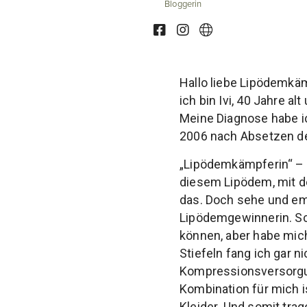
Bloggerin
Hallo liebe Lipödemkä
ich bin Ivi, 40 Jahre a
Meine Diagnose habe ic
2006 nach Absetzen der
„Lipödemkämpferin“ – e
diesem Lipödem, mit d
das. Doch sehe und emp
Lipödemgewinnerin. Sc
können, aber habe mic
Stiefeln fang ich gar n
Kompressionsversorgun
Kombination für mich is
Kleider. Und somit tra