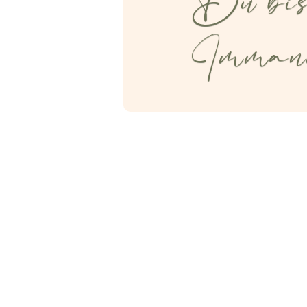
Du bist
Imman