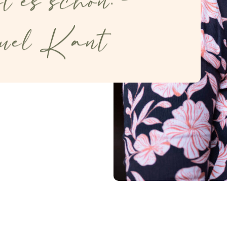
 es schon. -
uel Kant