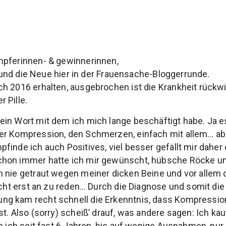
mpferinnen- & gewinnerinnen,
lt und die Neue hier in der Frauensache-Bloggerrunde.
h 2016 erhalten, ausgebrochen ist die Krankheit rückwi
 Pille.
in Wort mit dem ich mich lange beschäftigt habe. Ja es
er Kompression, den Schmerzen, einfach mit allem… ab
finde ich auch Positives, viel besser gefällt mir daher 
hon immer hatte ich mir gewünscht, hübsche Röcke und
h nie getraut wegen meiner dicken Beine und vor allem
icht erst an zu reden… Durch die Diagnose und somit die
g kam recht schnell die Erkenntnis, dass Kompressio
t. Also (sorry) scheiß’ drauf, was andere sagen: Ich ka
ge ich seit fast 6 Jahren, bis auf wenige Ausnahmen, nur