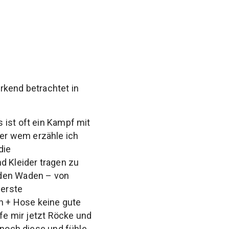
rkend betrachtet in
 ist oft ein Kampf mit
er wem erzähle ich
die
 Kleider tragen zu
 den Waden – von
 erste
n + Hose keine gute
ufe mir jetzt Röcke und
 noch diese und fühle