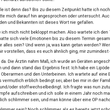
e ist denn das? Bis zu diesem Zeitpunkt hatte ich noch
atte mich darauf hin angesprochen oder untersucht. Au
en und Bekannten ist dieses Wort nie gefallen.
 ich mich nicht bekloppt machen. Also wartete ich den
 hatte sich viele Emotionen bis zu diesem Termin gesam
für alles sein? Und wenn ja, was kann getan werden? Wer
ir vorstellen, dass es euch ähnlich ging, mir zumindest 
h da. Die Ärztin nahm Maß, ich wurde an Geräten anges
 und dann stand das Ergebnis fest: Ich habe ein Lipöd
 Oberarmen und den Unterbeinen. Ich wartete auf eine Er
 vermutlich erblich bedingt sei, aber bei mir in der Fam
 und/oder stoffwechselbedingt. Ich fragte was nun zutun
ümpfe aufschreiben und ich solle in einem Jahr noch m
lich schlimmer sein, und man könne über eine OP nach
limmer sein? Noch schlimmer, als es bereits jetzt sch