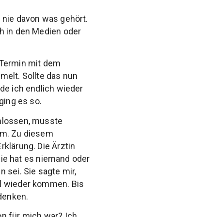
 nie davon was gehört.
ch in den Medien oder
 Termin mit dem
melt. Sollte das nun
de ich endlich wieder
ging es so.
chlossen, musste
em. Zu diesem
klärung. Die Ärztin
ilie hat es niemand oder
 sei. Sie sagte mir,
al wieder kommen. Bis
denken.
on für mich war? Ich