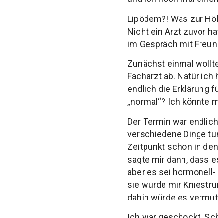
Lipödem?! Was zur Höll
Nicht ein Arzt zuvor h
im Gespräch mit Freund
Zunächst einmal wollte
Facharzt ab. Natürlich
endlich die Erklärung 
„normal“? Ich könnte m
Der Termin war endlic
verschiedene Dinge tun
Zeitpunkt schon in den
sagte mir dann, dass es
aber es sei hormonell-
sie würde mir Kniestr
dahin würde es vermut
Ich war geschockt. Sch