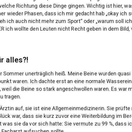
elche Richtung diese Dinge gingen. Wichtig ist hier, w
mer wieder Phasen, dass ich mir gedacht hab „okay ich 
eh ich auch nicht mehr zum Sport“ oder „warum soll ich
R ich wollte den Leuten nicht Recht geben in dem Bild, 
r alles?!
 Sommer unerträglich heiß. Meine Beine wurden quasi d
punkt waren. Ich dachte erst an eine normale Wasserei
 weil die Beine so stark angeschwollen waren. Es war 
u tragen.
rztin auf, sie ist eine Allgemeinmedizinerin. Sie prüft
lück war, dass sie kurz zuvor eine Weiterbildung im B
kt was sie da vor sich hatte: Sie vermute zu 99 %, dass
 Facharzt aufsuchen sollte.