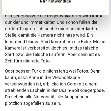
Nur notwendige
Anspannung steigt. Die Nervosität steigt, als die
U-Bahn mit Verspätung startet. Der letzte Wechsel
naht, ebenso wie die Regenwolken. Es wird immer
dunkler und immer kälter. Und schon fallen die
ersten Tropfen. Ich suche mir eine überdachte
Stelle, damit die Kamera nicht nass wird. Ein
leuchtend blaues Shirt kommt um die Ecke. Meine
Kamera ist vorbereitet, doch es ist das falsche
Shirt bzw. die falsche Läuferin. Aber dann ist es
Zeit fürs nächste Foto.
Oder besser: Für die nächsten zwei Fotos. Denn
kaum, dass Anne in der Wechselzone
verschwunden ist, erblicke ich Caro mit einem
strahlenden Lächeln in der Usain-Bolt-Siegerpose.
Da schein alle Nervosität, alle Anspannung
plötzlich abgefallen zu sein.