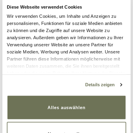
einmal mehr
Diese Webseite verwendet Cookies
aufstehen als
Wir verwenden Cookies, um Inhalte und Anzeigen zu
personalisieren, Funktionen für soziale Medien anbieten
zu können und die Zugriffe auf unsere Website zu
hinfallen." –
analysieren. Außerdem geben wir Informationen zu Ihrer
Verwendung unserer Website an unsere Partner für
Manuela Hüttl
soziale Medien, Werbung und Analysen weiter. Unsere
Partner führen diese Informationen möglicherweise mit
weiteren Daten zusammen, die Sie ihnen bereitgestellt
haben oder die sie im Rahmen Ihrer Nutzung der Dienste
gesammelt haben. Sie geben Einwilligung zu unseren
Details zeigen
Cookies, wenn Sie unsere Webseite weiterhin nutzen.
Weitere Informationen finden Sie in unserer
Frankfurt Marathon: Der
Datenschutzerklärung
und
Impressum
.
Zieleinlauf
Alles auswählen
Weiter geht es zur letzten Wechselzone und Caro
wird immer stiller. Man merkt richtig, wie ihre