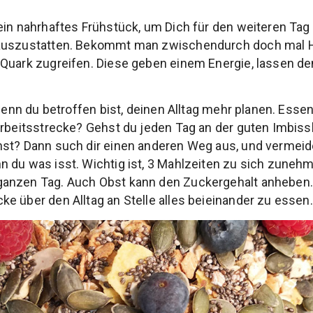
ein nahrhaftes Frühstück, um Dich für den weiteren Tag 
auszustatten. Bekommt man zwischendurch doch mal Hu
Quark zugreifen. Diese geben einem Energie, lassen de
 wenn du betroffen bist, deinen Alltag mehr planen. Esse
Arbeitsstrecke? Gehst du jeden Tag an der guten Imbiss
st? Dann such dir einen anderen Weg aus, und vermeide
 du was isst. Wichtig ist, 3 Mahlzeiten zu sich zuneh
anzen Tag. Auch Obst kann den Zuckergehalt anheben. V
e über den Alltag an Stelle alles beieinander zu essen.