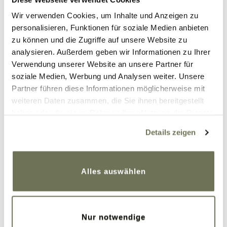
Wir verwenden Cookies, um Inhalte und Anzeigen zu
personalisieren, Funktionen für soziale Medien anbieten
zu können und die Zugriffe auf unsere Website zu
analysieren. Außerdem geben wir Informationen zu Ihrer
29. Mai 2021
Verwendung unserer Website an unsere Partner für
soziale Medien, Werbung und Analysen weiter. Unsere
Beitrag teilen
Partner führen diese Informationen möglicherweise mit
weiteren Daten zusammen, die Sie ihnen bereitgestellt
haben oder die sie im Rahmen Ihrer Nutzung der Dienste
gesammelt haben. Sie geben Einwilligung zu unseren
Kommentare
Details zeigen
Cookies, wenn Sie unsere Webseite weiterhin nutzen.
Weitere Informationen finden Sie in unserer
Datenschutzerklärung
und
Impressum
.
Alles auswählen
Julia Özkaya
18. Juni 2021 um 19:20 Uhr
Hallo,
Ich habe auch Lipödem und
Nur notwendige