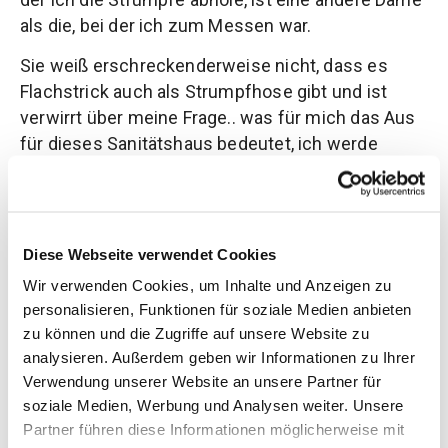
als die, bei der ich zum Messen war.
Sie weiß erschreckenderweise nicht, dass es
Flachstrick auch als Strumpfhose gibt und ist
verwirrt über meine Frage.. was für mich das Aus
für dieses Sanitätshaus bedeutet, ich werde
fortan woanders bestellen.
Ich ziehe die Strümpfe direkt an. Gar nicht so
schlimm unter meiner Jeans. Niemand sieht es,
Diese Webseite verwendet Cookies
das ist gut. Es fühlt sich sogar gut an.. zunächst.
Wir verwenden Cookies, um Inhalte und Anzeigen zu
Denn auch, wenn sich die Waden nun besser
personalisieren, Funktionen für soziale Medien anbieten
fühlen, am Ende des Tages mit Kniestrümpfen tun
zu können und die Zugriffe auf unsere Website zu
dann halt die Oberschenkel weh.
analysieren. Außerdem geben wir Informationen zu Ihrer
Mittlerweile besitze ich 2 Strumpfhosen und
Verwendung unserer Website an unsere Partner für
besagte Kniestrümpfe. Die Strumpfhosen sind
soziale Medien, Werbung und Analysen weiter. Unsere
Partner führen diese Informationen möglicherweise mit
super. Die Kniestrümpfe reichen nicht aus. Über