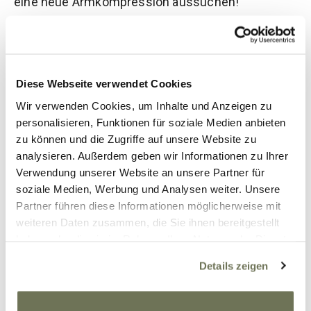
eine neue Armkompression aussuchen!
Eure Kathi
Diese Webseite verwendet Cookies
26. Oktober 2017
Wir verwenden Cookies, um Inhalte und Anzeigen zu
personalisieren, Funktionen für soziale Medien anbieten
Beitrag teilen
zu können und die Zugriffe auf unsere Website zu
analysieren. Außerdem geben wir Informationen zu Ihrer
Verwendung unserer Website an unsere Partner für
Kommentare
soziale Medien, Werbung und Analysen weiter. Unsere
Partner führen diese Informationen möglicherweise mit
weiteren Daten zusammen, die Sie ihnen bereitgestellt
haben oder die sie im Rahmen Ihrer Nutzung der Dienste
gesammelt haben. Sie geben Einwilligung zu unseren
Laxy
Details zeigen
13. November 2017 um 19:15 Uhr
Cookies, wenn Sie unsere Webseite weiterhin nutzen.
Weitere Informationen finden Sie in unserer
Hi Kathi,
Datenschutzerklärung
und
Impressum
.