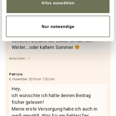
Toll geschrieben und wirklich hilfreich. Ich
Alles auswählen
wünschte ich hätte es vor einem Jahr
gelesen als es bei mir soweit war
Damals waren es rutschende Armstulpen,
Nur notwendige
heute (nach Arzt-und Sanihauswechsel) ist
es eine Kompressionsjacke. Hört sich
schlimm an, aber die Jacke ist toll …im
Winter….oder kaltem Sommer
Antworten
Patricia
6. November 2019 um 7:30 Uhr
Hey,
ich wünschte ich hätte deinen Beitrag
früher gelesen!
Meine erste Versorgung habe ich auch in
weiß gewählt. Was für ein Fehler! Der