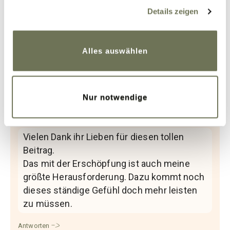
gesammelt haben. Sie geben Einwilligung zu unseren
Details zeigen
Beitrag teilen
Cookies, wenn Sie unsere Webseite weiterhin nutzen.
Weitere Informationen finden Sie in unserer
Datenschutzerklärung
und
Impressum
.
Alles auswählen
Kommentare
Nur notwendige
Rita
13. Februar 2026 um 21:28 Uhr
Vielen Dank ihr Lieben für diesen tollen
Beitrag.
Das mit der Erschöpfung ist auch meine
größte Herausforderung. Dazu kommt noch
dieses ständige Gefühl doch mehr leisten
zu müssen.
Antworten