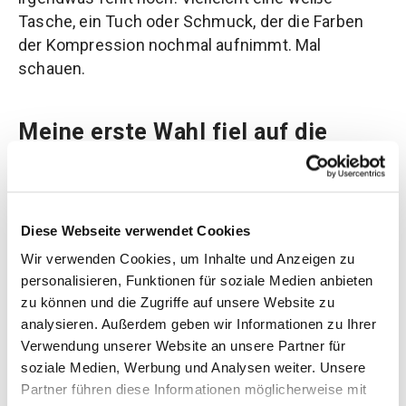
Tasche, ein Tuch oder Schmuck, der die Farben
der Kompression nochmal aufnimmt. Mal
schauen.
Meine erste Wahl fiel auf die
Trendfarbe „Pink Bass“ – Marilena
Der Frühling ist da und die Farben
erwachen! Schon 2018 kam der Batiktrend in die
Diese Webseite verwendet Cookies
Modewelt zurück und auch 2019 hält dieser Trend
Wir verwenden Cookies, um Inhalte und Anzeigen zu
an und schreit förmlich nach Sommer und guter
personalisieren, Funktionen für soziale Medien anbieten
Laune.
zu können und die Zugriffe auf unsere Website zu
analysieren. Außerdem geben wir Informationen zu Ihrer
Egal ob Jeans Hotpants, Jeansrock, Latzhose,
Verwendung unserer Website an unsere Partner für
Jeansjacke oder Jeanskleid: Der Jeansstoff passt
soziale Medien, Werbung und Analysen weiter. Unsere
wirklich zu jeder Kompressionsfarbe und lässt
Partner führen diese Informationen möglicherweise mit
eure Kompression zum Highlight des Looks