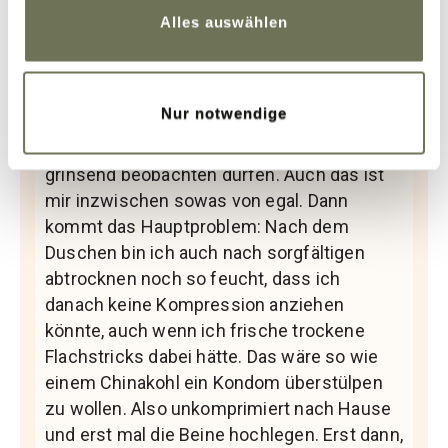
Datenschutzerklärung
und
Impressum
.
meinen Beinen habe. Das Problem kommt
Alles auswählen
nach dem Training im Umkleideraum. Da
muss ich mir die völlig verschwitzte und
durchnässte CCL3 A-T mühsam vom Körper
Nur notwendige
zerren, was die im Umkleideraum
anwesenden Herrschaften erstaunt
grinsend beobachten dürfen. Auch das ist
mir inzwischen sowas von egal. Dann
kommt das Hauptproblem: Nach dem
Duschen bin ich auch nach sorgfältigen
abtrocknen noch so feucht, dass ich
danach keine Kompression anziehen
könnte, auch wenn ich frische trockene
Flachstricks dabei hätte. Das wäre so wie
einem Chinakohl ein Kondom überstülpen
zu wollen. Also unkomprimiert nach Hause
und erst mal die Beine hochlegen. Erst dann,