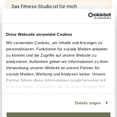
Das Fitness-Studio ist für mich
überlebenswichtig! Herz-Lunge-Kreislauf,
die Umwandlung und Erhaltung von Fett in
Muskelmasse, der Kampf gegen die
Osteoporose- ohne Muskelaufbau keine
Diese Webseite verwendet Cookies
Verbesserung der Knochenmasse!-
Wir verwenden Cookies, um Inhalte und Anzeigen zu
Kondition, Haltung, Kraft, Gelassenheit
personalisieren, Funktionen für soziale Medien anbieten
usw… all das kann man im “Gym” trainieren.
zu können und die Zugriffe auf unsere Website zu
Schon nach kurzer Zeit bin ich jedesmal
analysieren. Außerdem geben wir Informationen zu Ihrer
schweißgebadet. Ich trainiere in Flachstrick
Verwendung unserer Website an unsere Partner für
soziale Medien, Werbung und Analysen weiter. Unsere
mit Shorts darüber. Nur eine Dame hat mich
Partner führen diese Informationen möglicherweise mit
mal auf meine Kompression angesprochen
weiteren Daten zusammen, die Sie ihnen bereitgestellt
und mich gelobt. Sie selber sollte auch
haben oder die sie im Rahmen Ihrer Nutzung der Dienste
Compri tragen, traute sich damit aber nicht
gesammelt haben. Sie geben Einwilligung zu unseren
ins “Gym”.
Details zeigen
Cookies, wenn Sie unsere Webseite weiterhin nutzen.
Ansonsten interessiert es niemand, was ich
Weitere Informationen finden Sie in unserer
da für eine 800 € teure Bestrumpfung an