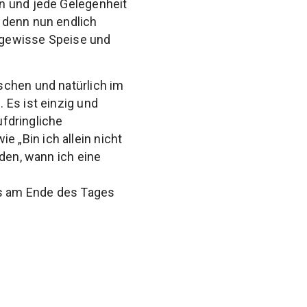
n und jede Gelegenheit
 denn nun endlich
e gewisse Speise und
schen und natürlich im
 Es ist einzig und
ufdringliche
 „Bin ich allein nicht
iden, wann ich eine
as am Ende des Tages