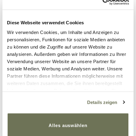
• Jeansrock und Sneaker – Jeansröcke sind ein
Diese Webseite verwendet Cookies
Allrounder, besonders im Sommer. Der dunkle
Wir verwenden Cookies, um Inhalte und Anzeigen zu
Blauton in Rock und den Schuhen und das Yellow
personalisieren, Funktionen für soziale Medien anbieten
Wow passen super zusammen, das lockere Shirt
zu können und die Zugriffe auf unsere Website zu
nimmt beide Farben wieder auf und gibt ein
analysieren. Außerdem geben wir Informationen zu Ihrer
bisschen Leichtigkeit.
Verwendung unserer Website an unsere Partner für
soziale Medien, Werbung und Analysen weiter. Unsere
Partner führen diese Informationen möglicherweise mit
weiteren Daten zusammen, die Sie ihnen bereitgestellt
haben oder die sie im Rahmen Ihrer Nutzung der Dienste
gesammelt haben. Sie geben Einwilligung zu unseren
Details zeigen
Cookies, wenn Sie unsere Webseite weiterhin nutzen.
Weitere Informationen finden Sie in unserer
Datenschutzerklärung
und
Impressum
.
Alles auswählen