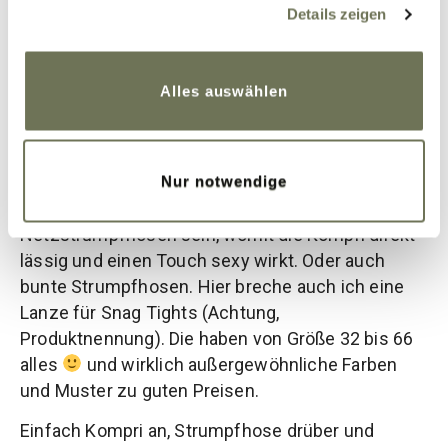
Details zeigen
Cookies, wenn Sie unsere Webseite weiterhin nutzen.
Da gibt es aber eine ganz heiße Idee, welche auch
Weitere Informationen finden Sie in unserer
bereits sehr populär ist… Zieht einfach eine dünne
Datenschutzerklärung
und
Impressum
.
Strumpfhose über Eure Kompri und verändert
Alles auswählen
damit die Farbe.
Das kann eine blickdichte, schwarze Strumpfhose
sein, wenn die Orange Pop mal für einen
Nur notwendige
offiziellen Anlass geeignet sein soll. Das können
Netzstrumpfhosen sein, womit die Kompri direkt
lässig und einen Touch sexy wirkt. Oder auch
bunte Strumpfhosen. Hier breche auch ich eine
Lanze für Snag Tights (Achtung,
Produktnennung). Die haben von Größe 32 bis 66
alles
und wirklich außergewöhnliche Farben
und Muster zu guten Preisen.
Einfach Kompri an, Strumpfhose drüber und