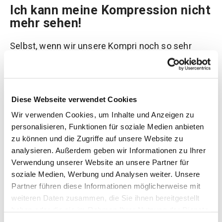
Ich kann meine Kompression nicht
mehr sehen!
Selbst, wenn wir unsere Kompri noch so sehr
vergöttern und uns noch so sehr über die neue,
schicke Farbe freuen, irgendwann kommt auch
er… der Tag, an dem wir unsere Kompri mal nicht
mehr sehen können. Weil wir uns an der Farbe satt
Diese Webseite verwendet Cookies
gesehen haben. Weil es zu wenig Abwechslung
Wir verwenden Cookies, um Inhalte und Anzeigen zu
ist und man immer das gleiche “Beinkleid” an hat.
personalisieren, Funktionen für soziale Medien anbieten
Weil andere vielleicht denken: “Die hat auch immer
zu können und die Zugriffe auf unsere Website zu
die gleiche Buxe an”.
analysieren. Außerdem geben wir Informationen zu Ihrer
Verwendung unserer Website an unsere Partner für
Was nun? Umfärben, fragten bereits einige
soziale Medien, Werbung und Analysen weiter. Unsere
Damen… würde ich keinesfalls tun! Es kann dem
Partner führen diese Informationen möglicherweise mit
Gestrick schaden und dann geht die Farbe nicht
weiteren Daten zusammen, die Sie ihnen bereitgestellt
mehr raus und das gewünschte Ergebnis ist am
haben oder die sie im Rahmen Ihrer Nutzung der Dienste
Ende nicht so, wie man es sich vorstellt.
gesammelt haben. Sie geben Einwilligung zu unseren