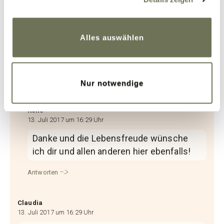
Cookies, wenn Sie unsere Webseite weiterhin nutzen.
Tanja
Weitere Informationen finden Sie in unserer
13. Juli 2017 um 16:20 Uhr
Datenschutzerklärung
und
Impressum
.
Alles auswählen
Ein richtig tolle Einstellung. Bitte bleibe so
und lasse dich nicht verbiegen. Ich
wünsche dir weiter viel Lebensfreude
Nur notwendige
Antworten
Rene
13. Juli 2017 um 16:29 Uhr
Danke und die Lebensfreude wünsche
ich dir und allen anderen hier ebenfalls!
Antworten
Claudia
13. Juli 2017 um 16:29 Uhr