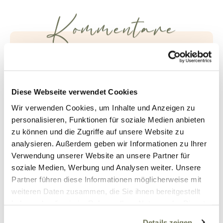
Kommentare
Kathrin
13. Juli 2017 um 14:18 Uhr
Erhalte dir deinen Optimismus und dein
Diese Webseite verwendet Cookies
sonniges Wesen. Damit schaffst du alles,
Wir verwenden Cookies, um Inhalte und Anzeigen zu
was du willst.
personalisieren, Funktionen für soziale Medien anbieten
zu können und die Zugriffe auf unsere Website zu
Antworten
analysieren. Außerdem geben wir Informationen zu Ihrer
Verwendung unserer Website an unsere Partner für
Rene
soziale Medien, Werbung und Analysen weiter. Unsere
13. Juli 2017 um 16:13 Uhr
Partner führen diese Informationen möglicherweise mit
Dankeschön!
weiteren Daten zusammen, die Sie ihnen bereitgestellt
haben oder die sie im Rahmen Ihrer Nutzung der Dienste
Antworten
gesammelt haben. Sie geben Einwilligung zu unseren
Details zeigen