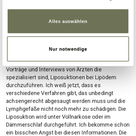
Cookies, wenn Sie unsere Webseite weiterhin nutzen.
ist aber so teuer“ , sage ich. Als ich den Preis
Weitere Informationen finden Sie in unserer
sage, hat er erst einmal geschluckt. „Trotzdem,
Datenschutzerklärung
und
Impressum
.
mach das, wir kriegen das schon hin“, antwortete
Alles auswählen
er. Ich war mehr als erleichtert und der Zuspruch
von meinem Mann hat mir die Sicherheit gegeben,
die Liposuktion jetzt wirklich anzugehen.
Nur notwendige
Also recherchiere ich, wo ich mich operieren
lassen könnte. Bei YouTube finde ich sogar
Vorträge und Interviews von Ärzten die
spezialisiert sind, Liposuktionen bei Lipödem
durchzuführen. Ich weiß jetzt, dass es
verschiedene Verfahren gibt, das unbedingt
achsengerecht abgesaugt werden muss und die
Lymphgefäße nicht noch mehr zu schädigen. Die
Liposuktion wird unter Vollnarkose oder im
Dämmerschlaf durchgeführt. Ich bekomme schon
ein bisschen Angst bei diesen Informationen. Die