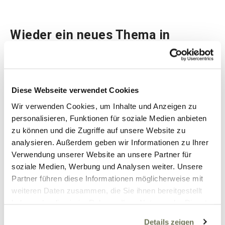
Wieder ein neues Thema in
meinem Kopf: Liposuktion
2021, ich kontaktiere eine Amtsärztin. Ich
bekomme den Rückruf als ich neben meinem
Diese Webseite verwendet Cookies
Mann im Auto sitze, der ist zu diesem Zeitpunkt
Wir verwenden Cookies, um Inhalte und Anzeigen zu
noch völlig ahnungslos. Natürlich bekommt er das
personalisieren, Funktionen für soziale Medien anbieten
Telefonat mit und hinterfragt wer das war. Ich hole
zu können und die Zugriffe auf unsere Website zu
tief Luft, nehme allen Mut zusammen und erzähle
analysieren. Außerdem geben wir Informationen zu Ihrer
von meinen Gedanken und meinem Vorhaben.
Verwendung unserer Website an unsere Partner für
Dann die Erleichterung, mein Mann stimmt mir zu
soziale Medien, Werbung und Analysen weiter. Unsere
100% zu. “Ich weiß doch wie sehr Du unter der
Partner führen diese Informationen möglicherweise mit
Situation mit Deinen Beinen leidest. Es ist ja auch
weiteren Daten zusammen, die Sie ihnen bereitgestellt
so ungerecht, Du tust soviel dafür und es wird
haben oder die sie im Rahmen Ihrer Nutzung der Dienste
immer schlimmer statt besser. Mach die OP.” „Sie
gesammelt haben. Sie geben Einwilligung zu unseren
Details zeigen