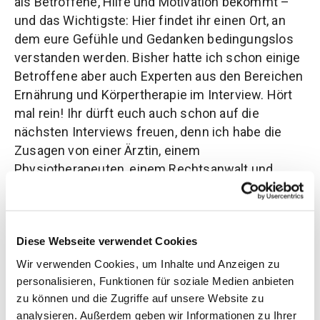
als Betroffene, Hilfe und Motivation bekommt –
und das Wichtigste: Hier findet ihr einen Ort, an
dem eure Gefühle und Gedanken bedingungslos
verstanden werden. Bisher hatte ich schon einige
Betroffene aber auch Experten aus den Bereichen
Ernährung und Körpertherapie im Interview. Hört
mal rein! Ihr dürft euch auch schon auf die
nächsten Interviews freuen, denn ich habe die
Zusagen von einer Ärztin, einem
Physiotherapeuten, einem Rechtsanwalt und
einem Sportexperten, der ein, extra auf
Lipödempatientinnen, abgestimmtes Programm
entwickelt hat.
Diese Webseite verwendet Cookies
Ihr merkt, die Interviews sind abwechslungsreich,
Wir verwenden Cookies, um Inhalte und Anzeigen zu
mal hört ihr einer Folge zu und werdet Stift und
personalisieren, Funktionen für soziale Medien anbieten
Zettel zücken, um all die tollen Informationen
zu können und die Zugriffe auf unsere Website zu
mitzuschreiben und mal hört ihr mir und meiner
analysieren. Außerdem geben wir Informationen zu Ihrer