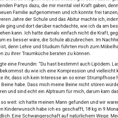
en Partys dazu, die mir mental viel Kraft gaben, denn
 neuen Familie aufgenommen und ich konnte frei tanzen, 
weren Jahre der Schule und das Abitur machte ich, inde
ule ging und dort darüber nachdachte, wie ich da am 
en kann. Ich hatte damals einfach nicht die Kraft, geg
um es besser wäre, die Schule abzubrechen. Im Nachhi
ist, denn Lehre und Studium führten mich zum Möbelha
en zu ihrer Traumküche beraten zu können.
sagte eine Freundin: “Du hast bestimmt auch Lipödem. La
 bekommst du wie ich eine Kompression und vielleicht 
rte ihr, dass ich kein Interesse an so einer Strumpfhose
ke Beine habe. Dass mich meine Beine nicht stören würd
n und sind echt ein Alptraum für mich, darum kam das 
 so weit: ich hatte meinen Mann gefunden und wir ware
n Kinderwunsch habe ich es geschafft, 18 kg in 9 Mo
ndlich. Eine Schwangerschaft auf natürlichem Wege. Meg