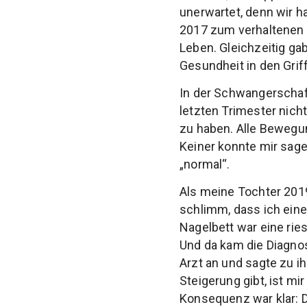
unerwartet, denn wir h
2017 zum verhaltenen 
Leben. Gleichzeitig ga
Gesundheit in den Gri
In der Schwangerschaf
letzten Trimester nic
zu haben. Alle Bewegu
Keiner konnte mir sag
„normal“.
Als meine Tochter 2019
schlimm, dass ich ein
Nagelbett war eine rie
Und da kam die Diagn
Arzt an und sagte zu i
Steigerung gibt, ist mi
Konsequenz war klar: D