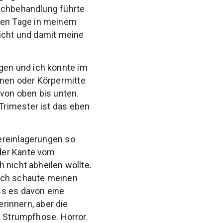
nschbehandlung führte
ten Tage in meinem
wicht und damit meine
gen und ich konnte im
nen oder Körpermitte
von oben bis unten.
Trimester ist das eben
ereinlagerungen so
der Kante vom
 nicht abheilen wollte.
Ich schaute meinen
ss es davon eine
erinnern, aber die
e Strumpfhose. Horror.