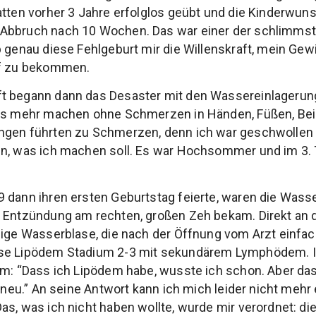
atten vorher 3 Jahre erfolglos geübt und die Kinderwu
Abbruch nach 10 Wochen. Das war einer der schlimms
b genau diese Fehlgeburt mir die Willenskraft, mein Ge
ff zu bekommen.
t begann dann das Desaster mit den Wassereinlagerun
hts mehr machen ohne Schmerzen in Händen, Füßen, Bei
ngen führten zu Schmerzen, denn ich war geschwollen 
en, was ich machen soll. Es war Hochsommer und im 3. 
 dann ihren ersten Geburtstag feierte, waren die Wass
e Entzündung am rechten, großen Zeh bekam. Direkt an 
sige Wasserblase, die nach der Öffnung vom Arzt einfach
ose Lipödem Stadium 2-3 mit sekundärem Lymphödem. 
hm: “Dass ich Lipödem habe, wusste ich schon. Aber da
r neu.” An seine Antwort kann ich mich leider nicht mehr 
as, was ich nicht haben wollte, wurde mir verordnet: di