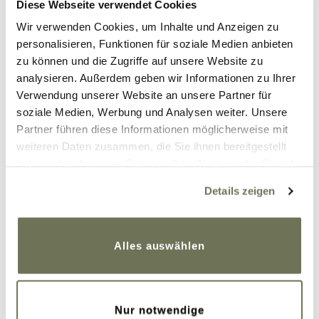
Diese Webseite verwendet Cookies
Beitrag teilen
Wir verwenden Cookies, um Inhalte und Anzeigen zu
personalisieren, Funktionen für soziale Medien anbieten
zu können und die Zugriffe auf unsere Website zu
Kommentare
analysieren. Außerdem geben wir Informationen zu Ihrer
Verwendung unserer Website an unsere Partner für
soziale Medien, Werbung und Analysen weiter. Unsere
Partner führen diese Informationen möglicherweise mit
Melanie
weiteren Daten zusammen, die Sie ihnen bereitgestellt
28. November 2024 um 8:42 Uhr
haben oder die sie im Rahmen Ihrer Nutzung der Dienste
gesammelt haben. Sie geben Einwilligung zu unseren
Trainierst du mehr? Wenn mehr
Details zeigen
Cookies, wenn Sie unsere Webseite weiterhin nutzen.
Muskelmasse aufgebaut wurde, kann es
Weitere Informationen finden Sie in unserer
auch sein, dass die Umfänge mehr werden.
Datenschutzerklärung
und
Impressum
.
Alles auswählen
Antworten
Mercedes
1. Dezember 2024 um 20:27 Uhr
Nur notwendige