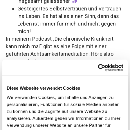
insgesamt gelassener
Gesteigertes Selbstvertrauen und Vertrauen
ins Leben. Es hat alles einen Sinn, denn das
Leben ist immer für mich und nicht gegen
mich!
In meinem Podcast „Die chronische Krankheit
kann mich mal“ gibt es eine Folge mit einer
geführten Achtsamkeitsmeditation. Höre also
gerne mal rein.
Folge mir gerne auch auf Instagram oder
Facebook für Impulse zum Thema „Lifestyle und
Diese Webseite verwendet Cookies
ganzheitlicher Gesundheit mit chronischer
Wir verwenden Cookies, um Inhalte und Anzeigen zu
(Autoimmun-) Erkrankung“. Ich freue mich immer
personalisieren, Funktionen für soziale Medien anbieten
über Erfahrungsberichte und Austausch. Schreibe
zu können und die Zugriffe auf unsere Website zu
mir dort gerne, ob und welche Erfahrungen Du mit
analysieren. Außerdem geben wir Informationen zu Ihrer
Meditation gemacht hast und welche Fragen Du
Verwendung unserer Website an unsere Partner für