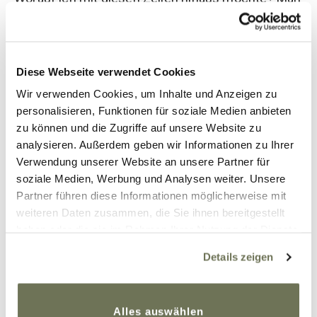
sieht einem Menschen die Schmerzen, die er
vielleicht hat, nicht an. Und nicht jeder spricht gern
darüber. Sollte es euch oder eurem gegenüber
nicht gut gehen, könnt ihr das ruhig ansprechen,
Diese Webseite verwendet Cookies
den Austausch und die Unterstützung suchen.
Wir verwenden Cookies, um Inhalte und Anzeigen zu
(Von) Alleine wird es nicht besser.
personalisieren, Funktionen für soziale Medien anbieten
zu können und die Zugriffe auf unsere Website zu
Eure Kathi
analysieren. Außerdem geben wir Informationen zu Ihrer
Verwendung unserer Website an unsere Partner für
soziale Medien, Werbung und Analysen weiter. Unsere
Partner führen diese Informationen möglicherweise mit
weiteren Daten zusammen, die Sie ihnen bereitgestellt
haben oder die sie im Rahmen Ihrer Nutzung der Dienste
22. Februar 2018
gesammelt haben. Sie geben Einwilligung zu unseren
Details zeigen
Cookies, wenn Sie unsere Webseite weiterhin nutzen.
Beitrag teilen
Weitere Informationen finden Sie in unserer
Datenschutzerklärung
und
Impressum
.
Alles auswählen