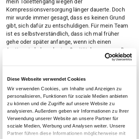
mein Toilettengang wegen der
Kompressionsversorgung länger dauerte. Doch
mir wurde immer gesagt, dass es keinen Grund
gibt, sich dafür zu entschuldigen. Für mein Team
ist es selbstverständlich, dass ich mal früher
gehe oder später anfange, wenn ich einen
Arzttermin habe oder ins Sanitätshaus muss. Das
größte Gefühl von Verstandenwerden,
Zugehörigkeit und Akzeptanz habe ich erlebt, als
meine Kollegen mich gebeten haben, einen
Diese Webseite verwendet Cookies
kurzen Vortrag über Lipödem zu halten. Auch
Wir verwenden Cookies, um Inhalte und Anzeigen zu
wurde ich gefragt, ob ich Frauensache-Flyer
personalisieren, Funktionen für soziale Medien anbieten
mitbringen könnte. Solche Momente zeigen mir,
zu können und die Zugriffe auf unsere Website zu
dass unsere Werte nicht nur auf dem Papier
analysieren. Außerdem geben wir Informationen zu Ihrer
stehen, sondern im echten Miteinander gelebt
Verwendung unserer Website an unsere Partner für
werden. Wenn wir offen und respektvoll
soziale Medien, Werbung und Analysen weiter. Unsere
miteinander umgehen, schaffen wir ein
Partner führen diese Informationen möglicherweise mit
Arbeitsumfeld, in dem sich jeder wertgeschätzt