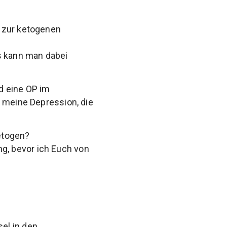
n zur ketogenen
as kann man dabei
d eine OP im
m meine Depression, die
etogen?
ung, bevor ich Euch von
el in den