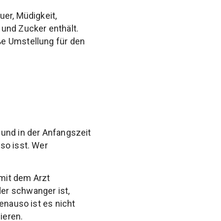
uer, Müdigkeit,
 und Zucker enthält.
ße Umstellung für den
 und in der Anfangszeit
so isst. Wer
 mit dem Arzt
er schwanger ist,
enauso ist es nicht
ieren.