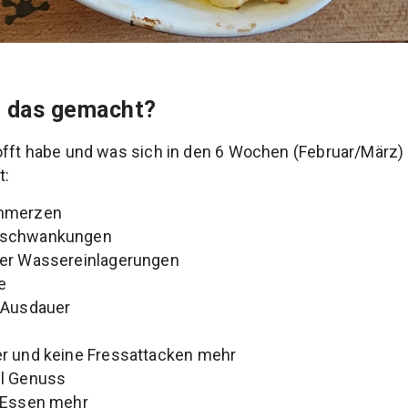
 das gemacht?
offt habe und was sich in den 6 Wochen (Februar/März)
t:
hmerzen
sschwankungen
er Wassereinlagerungen
e
 Ausdauer
r und keine Fressattacken mehr
l Genuss
 Essen mehr