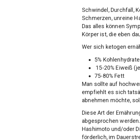
Schwindel, Durchfall, 
Schmerzen, unreine Hau
Das alles können Symp
Körper ist, die eben dau
Wer sich ketogen ernäh
5% Kohlenhydrate
15-20% Eiweiß (j
75-80% Fett
Man sollte auf hochwer
empfiehlt es sich tats
abnehmen möchte, sollte
Diese Art der Ernährung
abgesprochen werden. 
Hashimoto und/oder Dia
förderlich, im Dauerstr