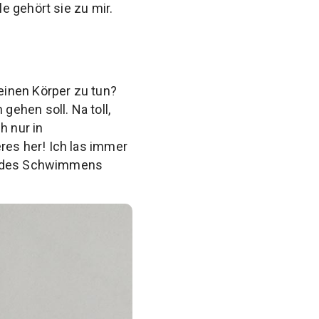
e gehört sie zu mir.
einen Körper zu tun?
ehen soll. Na toll,
h nur in
es her! Ich las immer
ch des Schwimmens