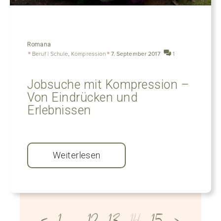
Romana
Beruf | Schule
,
Kompression
7. September 2017
1
Jobsuche mit Kompression –
Von Eindrücken und
Erlebnissen
Weiterlesen
<
1
…
12
13
14
15
>