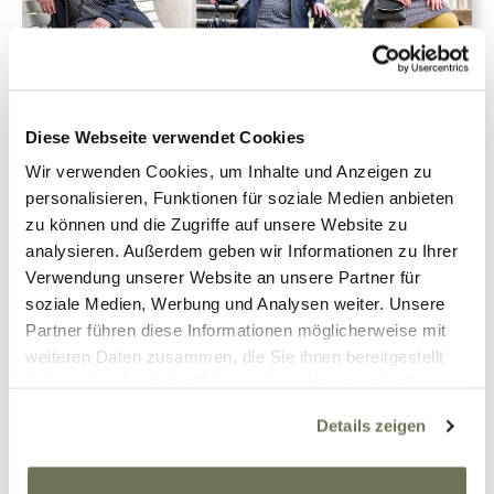
Diese Webseite verwendet Cookies
Wir verwenden Cookies, um Inhalte und Anzeigen zu
personalisieren, Funktionen für soziale Medien anbieten
zu können und die Zugriffe auf unsere Website zu
Tanja
Kompression
,
Mode
24. Oktober 2017
1
analysieren. Außerdem geben wir Informationen zu Ihrer
Verwendung unserer Website an unsere Partner für
Ein herbstliches Outfit mit
soziale Medien, Werbung und Analysen weiter. Unsere
Kompressionsstrümpfen
Partner führen diese Informationen möglicherweise mit
weiteren Daten zusammen, die Sie ihnen bereitgestellt
haben oder die sie im Rahmen Ihrer Nutzung der Dienste
gesammelt haben. Sie geben Einwilligung zu unseren
Details zeigen
Cookies, wenn Sie unsere Webseite weiterhin nutzen.
Weiterlesen
Weitere Informationen finden Sie in unserer
Datenschutzerklärung
und
Impressum
.