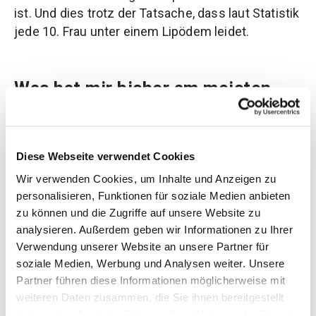
ist. Und dies trotz der Tatsache, dass laut Statistik
jede 10. Frau unter einem Lipödem leidet.
Was hat mir bisher am meisten
geholfen?
Zunächst muss ich einmal ganz klar
Diese Webseite verwendet Cookies
herausstellen, dass ich mich in der Behandlung
beim Chirurgen sehr gut aufgehoben fühle. Er
Wir verwenden Cookies, um Inhalte und Anzeigen zu
vermittelt mir viel Wissen und gibt mir das Gefühl
personalisieren, Funktionen für soziale Medien anbieten
dort in den richtigen Händen zu sein. Aber ganz
zu können und die Zugriffe auf unsere Website zu
analysieren. Außerdem geben wir Informationen zu Ihrer
ehrlich: Nirgends habe ich mich seit meiner
Verwendung unserer Website an unsere Partner für
Diagnose so gut aufgehoben gefühlt, wie auf
soziale Medien, Werbung und Analysen weiter. Unsere
Instagram! Dort sind viele tolle Frauen unterwegs,
Partner führen diese Informationen möglicherweise mit
welche ihre Tipps und Erfahrungen mit der
weiteren Daten zusammen, die Sie ihnen bereitgestellt
ganzen Community teilen. Ich lasse mich dort
haben oder die sie im Rahmen Ihrer Nutzung der Dienste